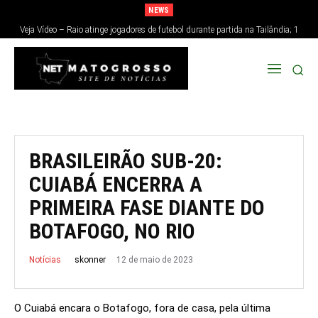
NEWS
Veja Vídeo – Raio atinge jogadores de futebol durante partida na Tailândia; 1
morre e 12 ficam feridos
BRASILEIRÃO SUB-20:
CUIABÁ ENCERRA A
PRIMEIRA FASE DIANTE DO
BOTAFOGO, NO RIO
12 de maio de 2023
skonner
Notícias
O Cuiabá encara o Botafogo, fora de casa, pela última