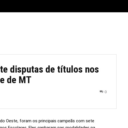
E
MATERIAL LEGAL
CIDADES
ESPORTE
POLÍTICA
e disputas de títulos nos
te de MT
0
 do Oeste, foram os principais campeãs com sete
Jogos Escolares. Eles ganharam nas modalidades na