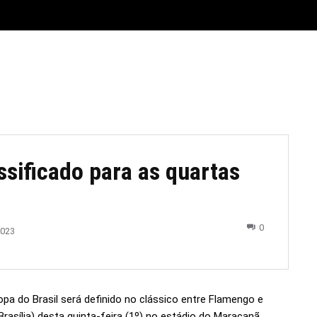
E
MATERIAL LEGAL
CIDADES
ESPORTE
POLÍTICA
assificado para as quartas
0
2023
Copa do Brasil será definido no clássico entre Flamengo e
Brasília) desta quinta-feira (1º) no estádio do Maracanã.