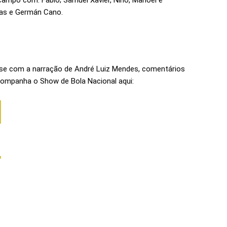
campo com: Fábio; Samuel Xavier, Nino, Manoel e
rias e Germán Cano.
se com a narração de André Luiz Mendes, comentários
companha o Show de Bola Nacional aqui: