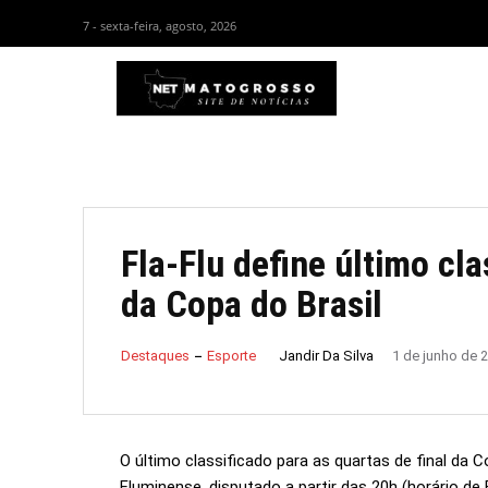
7 - sexta-feira, agosto, 2026
HOM
Fla-Flu define último cl
da Copa do Brasil
Jandir Da Silva
Destaques
Esporte
1 de junho de 
O último classificado para as quartas de final da 
Fluminense, disputado a partir das 20h (horário de 