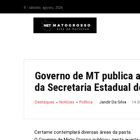
8 - sábado, agosto, 2026
HOM
Governo de MT publica a
da Secretaria Estadual 
Jandir Da Silva
Destaques
Notícias
Política
14 d
Certame contemplará diversas áreas da pasta
O Governo de Mato Grosso publicou, nesta quarta-fei