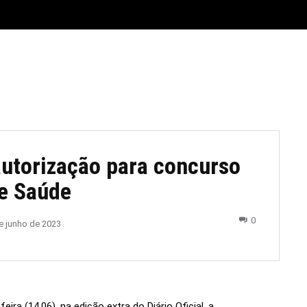
E
MATERIAL LEGAL
CIDADES
ESPORTE
POLÍTICA
utorização para concurso
de Saúde
0
e junho de 2023
ra (14.06), na edição extra do Diário Oficial, a