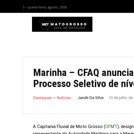
5 - quarta-feira, agosto, 2026
HOM
Marinha – CFAQ anuncia
Processo Seletivo de ní
Jandir Da Silva
Destaques
Notícias
13 de julho de
A Capitania Fluvial de Moto Grosso (
CFMT
), desig
representante da Autoridade Marítima para a Mari