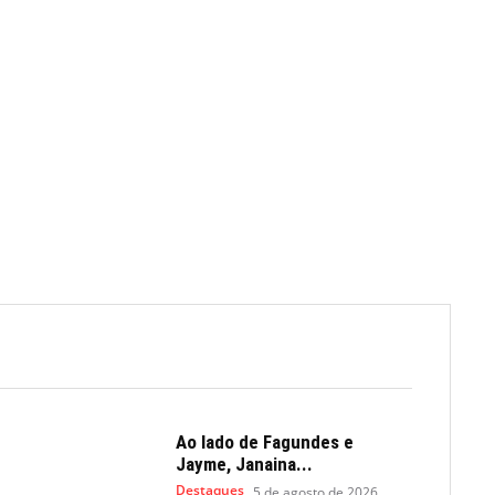
Ao lado de Fagundes e
Jayme, Janaina...
Destaques
5 de agosto de 2026