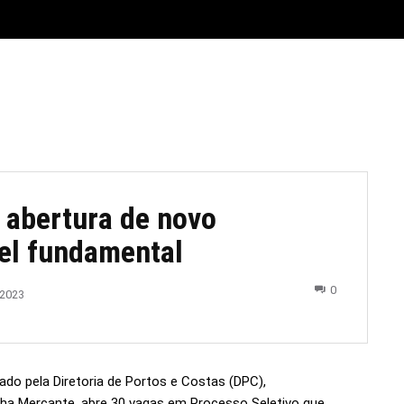
E
MATERIAL LEGAL
CIDADES
ESPORTE
POLÍTICA
 abertura de novo
vel fundamental
0
 2023
nado pela Diretoria de Portos e Costas (DPC),
nha Mercante, abre 30 vagas em Processo Seletivo que