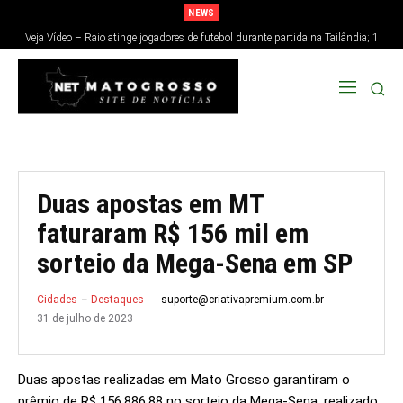
NEWS
Veja Vídeo – Raio atinge jogadores de futebol durante partida na Tailândia; 1
morre e 12 ficam feridos
Duas apostas em MT
faturaram R$ 156 mil em
sorteio da Mega-Sena em SP
suporte@criativapremium.com.br
Cidades
Destaques
31 de julho de 2023
Duas apostas realizadas em Mato Grosso garantiram o
prêmio de R$ 156.886,88 no sorteio da Mega-Sena, realizado