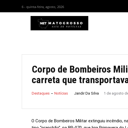
6 - quinta-feira, agosto, 2026
HOM
Corpo de Bombeiros Mili
carreta que transportava
Jandir Da Silva
Destaques
Notícias
1 de agosto d
O Corpo de Bombeiros Militar extinguiu incêndio, 
tipo “pranchão”, na BR-070, que liga Primavera do 