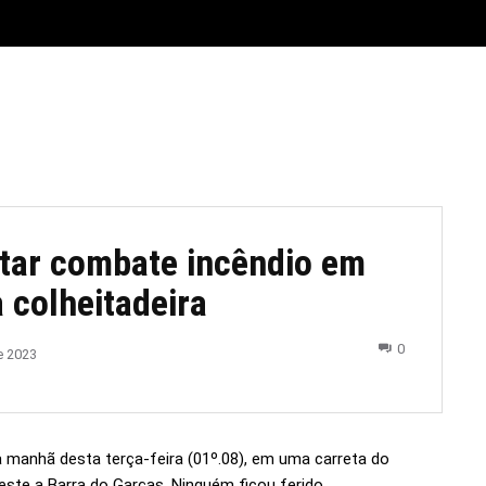
E
MATERIAL LEGAL
CIDADES
ESPORTE
POLÍTICA
tar combate incêndio em
 colheitadeira
0
e 2023
na manhã desta terça-feira (01º.08), em uma carreta do
Leste a Barra do Garças. Ninguém ficou ferido.