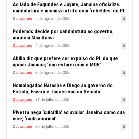
Ao lado de Fagundes e Jayme, Janaina oficializa
candidatura e minimiza atrito com ‘rebeldes’ do PL
Destaques
5 de agosto de 2026
0
Podemos decide por candidatura ao governo,
anuncia Max Russi
Destaques
4 de agosto de 2026
0
Abilio diz que prefere ser expulso do PL do que
apoiar Janaina; ‘não estarei com o MDB’
Destaques
3 de agosto de 2026
0
Homologados Natasha e Diego ao governo do
Estado; Fávaro e Taques vão ao Senado
Destaques
31 de julho de 2026
0
Pivetta nega ‘suicídio’ ao avaliar Janaina como sua
vice; ‘nada anormal’
Destaques
30 de julho de 2026
0