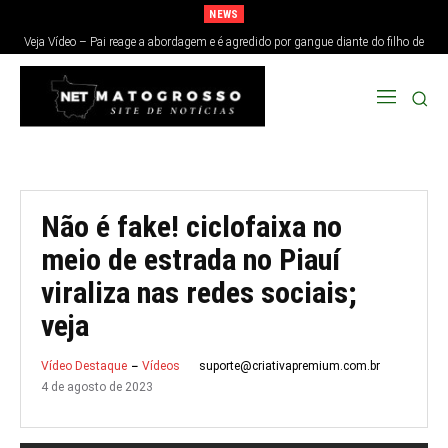
NEWS
Veja Vídeo – Pai reage a abordagem e é agredido por gangue diante do filho de
9 anos em SP
Não é fake! ciclofaixa no
meio de estrada no Piauí
viraliza nas redes sociais;
veja
suporte@criativapremium.com.br
Vídeo Destaque
Vídeos
4 de agosto de 2023