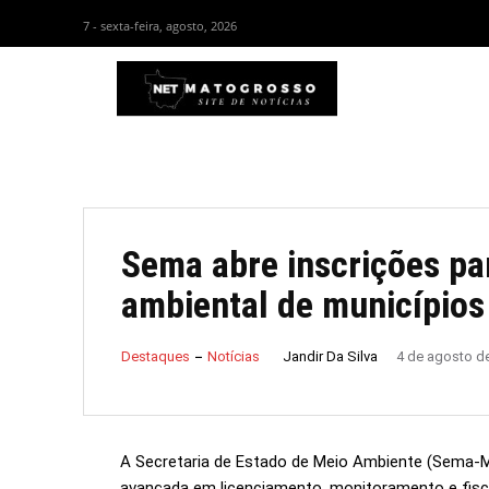
7 - sexta-feira, agosto, 2026
HOM
Sema abre inscrições pa
ambiental de municípios
Jandir Da Silva
Destaques
Notícias
4 de agosto d
A Secretaria de Estado de Meio Ambiente (Sema-M
avançada em licenciamento, monitoramento e fisca