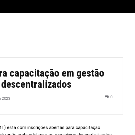
E
MATERIAL LEGAL
CIDADES
ESPORTE
POLÍTICA
ra capacitação em gestão
 descentralizados
0
e 2023
T) está com inscrições abertas para capacitação
lização ambiental para os municípios descentralizados.