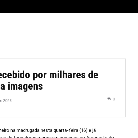
E
MATERIAL LEGAL
CIDADES
ESPORTE
POLÍTICA
ecebido por milhares de
ja imagens
0
de 2023
eiro na madrugada nesta quarta-feira (16) e já
hares de torcedores marcaram presença no Aeroporto do