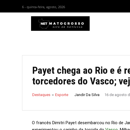
6 - quinta-feira, agosto, 2026
HOM
Payet chega ao Rio e é r
torcedores do Vasco; ve
Jandir Da Silva
Destaques
Esporte
16 de agosto 
O francês Dimitri Payet desembarcou no Rio de Jan
experimentou o carinho da torcida do
Vasco
. Mil