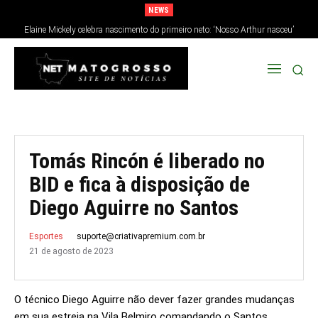
NEWS
Elaine Mickely celebra nascimento do primeiro neto: ‘Nosso Arthur nasceu’
Tomás Rincón é liberado no
BID e fica à disposição de
Diego Aguirre no Santos
suporte@criativapremium.com.br
Esportes
21 de agosto de 2023
O técnico Diego Aguirre não dever fazer grandes mudanças
em sua estreia na Vila Belmiro comandando o Santos.