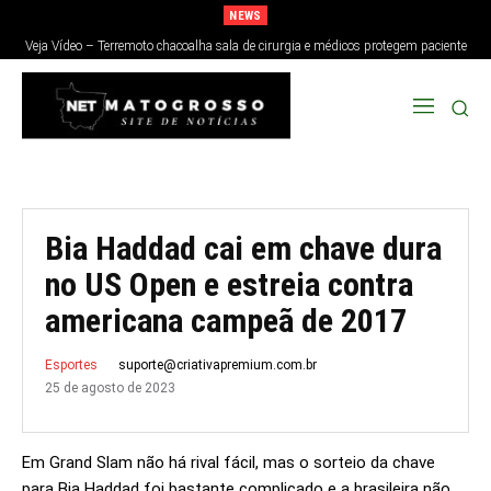
NEWS
Veja Vídeo – Terremoto chacoalha sala de cirurgia e médicos protegem paciente
no Japão; veja
Bia Haddad cai em chave dura
no US Open e estreia contra
americana campeã de 2017
suporte@criativapremium.com.br
Esportes
25 de agosto de 2023
Em Grand Slam não há rival fácil, mas o sorteio da chave
para Bia Haddad foi bastante complicado e a brasileira não