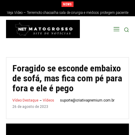
NEWS
Veja Vídeo – Terremoto chacoalha sala de cirurgia e médicos protegem paciente
no Japão; veja
Foragido se esconde embaixo
de sofá, mas fica com pé para
fora e ele é pego
suporte@criativapremium.com.br
Vídeo Destaque
Vídeos
26 de agosto de 2023