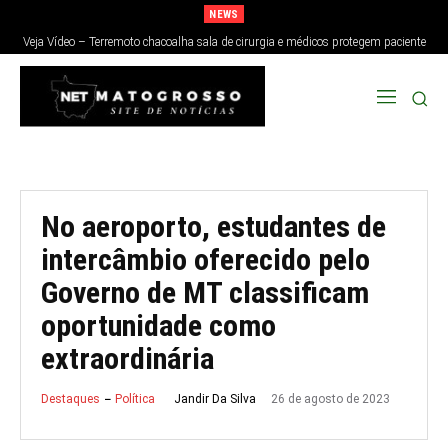
NEWS
Veja Vídeo – Terremoto chacoalha sala de cirurgia e médicos protegem paciente
no Japão; veja
No aeroporto, estudantes de
intercâmbio oferecido pelo
Governo de MT classificam
oportunidade como
extraordinária
26 de agosto de 2023
Jandir Da Silva
Destaques
Política