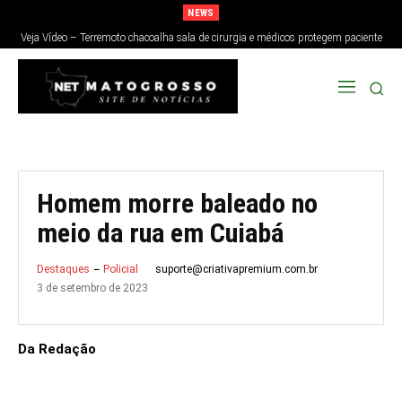
NEWS
Veja Vídeo – Terremoto chacoalha sala de cirurgia e médicos protegem paciente
no Japão; veja
Homem morre baleado no
meio da rua em Cuiabá
suporte@criativapremium.com.br
Destaques
Policial
3 de setembro de 2023
Da Redação