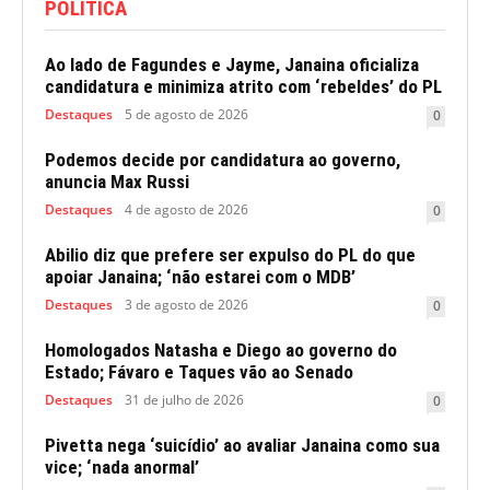
POLITICA
Ao lado de Fagundes e Jayme, Janaina oficializa
candidatura e minimiza atrito com ‘rebeldes’ do PL
Destaques
5 de agosto de 2026
0
Podemos decide por candidatura ao governo,
anuncia Max Russi
Destaques
4 de agosto de 2026
0
Abilio diz que prefere ser expulso do PL do que
apoiar Janaina; ‘não estarei com o MDB’
Destaques
3 de agosto de 2026
0
Homologados Natasha e Diego ao governo do
Estado; Fávaro e Taques vão ao Senado
Destaques
31 de julho de 2026
0
Pivetta nega ‘suicídio’ ao avaliar Janaina como sua
vice; ‘nada anormal’