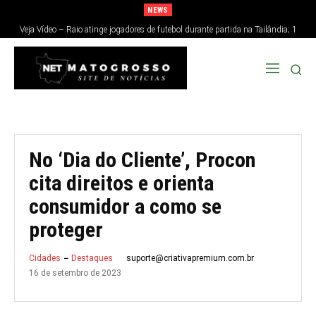
NEWS
Veja Vídeo – Raio atinge jogadores de futebol durante partida na Tailândia; 1
morre e 12 ficam feridos
No ‘Dia do Cliente’, Procon
cita direitos e orienta
consumidor a como se
proteger
suporte@criativapremium.com.br
Cidades
Destaques
16 de setembro de 2023