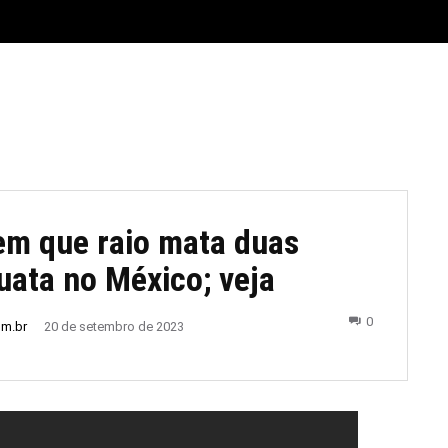
E
MATERIAL LEGAL
CIDADES
ESPORTE
POLÍTICA
m que raio mata duas
uata no México; veja
0
om.br
20 de setembro de 2023