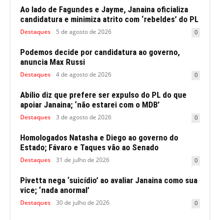
Ao lado de Fagundes e Jayme, Janaina oficializa
candidatura e minimiza atrito com ‘rebeldes’ do PL
Destaques
5 de agosto de 2026
0
Podemos decide por candidatura ao governo,
anuncia Max Russi
Destaques
4 de agosto de 2026
0
Abilio diz que prefere ser expulso do PL do que
apoiar Janaina; ‘não estarei com o MDB’
Destaques
3 de agosto de 2026
0
Homologados Natasha e Diego ao governo do
Estado; Fávaro e Taques vão ao Senado
Destaques
31 de julho de 2026
0
Pivetta nega ‘suicídio’ ao avaliar Janaina como sua
vice; ‘nada anormal’
Destaques
30 de julho de 2026
0