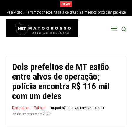
NEWS
Veja Vídeo – Terremoto chacoalha sala de cirurgia e médicos protegem paciente
no Japão; veja
Dois prefeitos de MT estão
entre alvos de operação;
polícia encontra R$ 116 mil
com um deles
suporte@criativapremium.com.br
Destaques
Policial
22 de setembro de 2023