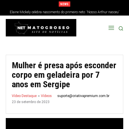
NEWS
Elaine Mickely celebra nascimento do primeiro neto: ‘Nosso Arthur nasceu’
Mulher é presa após esconder
corpo em geladeira por 7
anos em Sergipe
suporte@criativapremium.com.br
Vídeo Destaque
Vídeos
23 de setembro de 2023