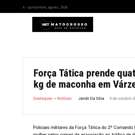
6 - quinta-feira, agosto, 2026
HOM
Força Tática prende qua
kg de maconha em Várz
Jandir Da Silva
Destaques
Notícias
9 de outubro 
Policiais militares da Força Tática do 2º Comand
mulher pelos crimes de associação ao tráfico de d