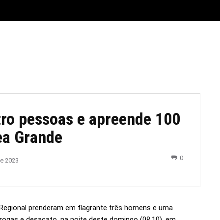
E
MATERIAL LEGAL
CIDADES
ESPORTE
POLÍTICA
tro pessoas e apreende 100
ea Grande
0
de 2023
o Regional prenderam em flagrante três homens e uma
rogas e desacato, na noite deste domingo (08.10), em