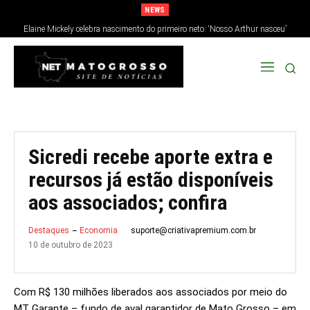
NEWS
Elaine Mickely celebra nascimento do primeiro neto: ‘Nosso Arthur nasceu’
Sicredi recebe aporte extra e
recursos já estão disponíveis
aos associados; confira
suporte@criativapremium.com.br
Destaques
Economia
10 de outubro de 2023
Com R$ 130 milhões liberados aos associados por meio do
MT Garante – fundo de aval garantidor de Mato Grosso – em