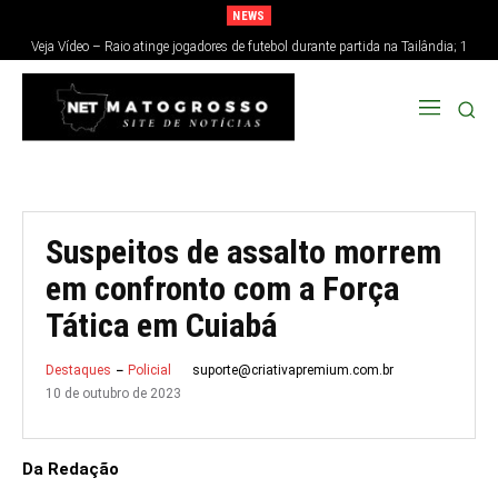
NEWS
Veja Vídeo – Raio atinge jogadores de futebol durante partida na Tailândia; 1
morre e 12 ficam feridos
Suspeitos de assalto morrem
em confronto com a Força
Tática em Cuiabá
suporte@criativapremium.com.br
Destaques
Policial
10 de outubro de 2023
Da Redação