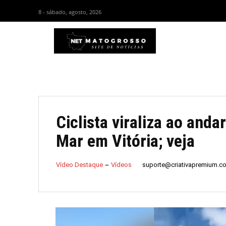
8 - sábado, agosto, 2026
HOM
Ciclista viraliza ao anda
Mar em Vitória; veja
suporte@criativapremium.c
Vídeo Destaque
Vídeos