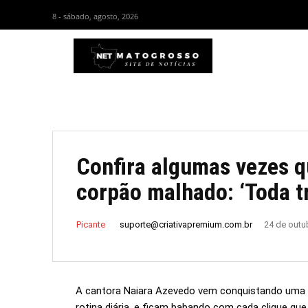
8 - sábado, agosto, 2026
HOM
Confira algumas vezes q
corpão malhado: ‘Toda t
suporte@criativapremium.com.br
Picante
24 de outu
A cantora Naiara Azevedo vem conquistando uma 
rotina diária, e ficam babando com cada clique que