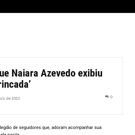
E
MATERIAL LEGAL
CIDADES
ESPORTE
POLÍTICA
ue Naiara Azevedo exibiu
rincada’
0
bro de 2023
legião de seguidores que, adoram acompanhar sua
 ela posta.