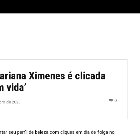
E
MATERIAL LEGAL
CIDADES
ESPORTE
POLÍTICA
Mariana Ximenes é clicada
m vida’
0
bro de 2023
tar seu perfil de beleza com cliques em dia de folga no