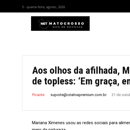
5 - quarta-feira, agosto, 2026
HOM
Aos olhos da afilhada, 
de topless: ‘Em graça, e
suporte@criativapremium.com.br
Picante
31 de outu
Mariana Ximenes usou as redes sociais para alimen
meio da natureza.