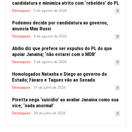
candidatura e minimiza atrito com ‘rebeldes’ do PL
Destaques
5 de agosto de 2026
0
Podemos decide por candidatura ao governo,
anuncia Max Russi
Destaques
4 de agosto de 2026
0
Abilio diz que prefere ser expulso do PL do que
apoiar Janaina; ‘não estarei com o MDB’
Destaques
3 de agosto de 2026
0
Homologados Natasha e Diego ao governo do
Estado; Fávaro e Taques vão ao Senado
Destaques
31 de julho de 2026
0
Pivetta nega ‘suicídio’ ao avaliar Janaina como sua
vice; ‘nada anormal’
Destaques
30 de julho de 2026
0