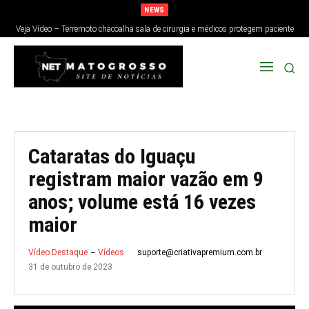
NEWS
Veja Vídeo – Terremoto chacoalha sala de cirurgia e médicos protegem paciente
no Japão; veja
Cataratas do Iguaçu
registram maior vazão em 9
anos; volume está 16 vezes
maior
suporte@criativapremium.com.br
Vídeo Destaque
Vídeos
31 de outubro de 2023