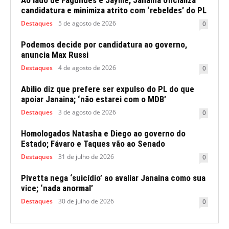
Ao lado de Fagundes e Jayme, Janaina oficializa
candidatura e minimiza atrito com ‘rebeldes’ do PL
Destaques
5 de agosto de 2026
0
Podemos decide por candidatura ao governo,
anuncia Max Russi
Destaques
4 de agosto de 2026
0
Abilio diz que prefere ser expulso do PL do que
apoiar Janaina; ‘não estarei com o MDB’
Destaques
3 de agosto de 2026
0
Homologados Natasha e Diego ao governo do
Estado; Fávaro e Taques vão ao Senado
Destaques
31 de julho de 2026
0
Pivetta nega ‘suicídio’ ao avaliar Janaina como sua
vice; ‘nada anormal’
Destaques
30 de julho de 2026
0