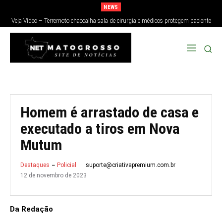
NEWS
Veja Vídeo – Terremoto chacoalha sala de cirurgia e médicos protegem paciente
no Japão; veja
Homem é arrastado de casa e
executado a tiros em Nova
Mutum
suporte@criativapremium.com.br
Destaques
Policial
12 de novembro de 2023
Da Redação