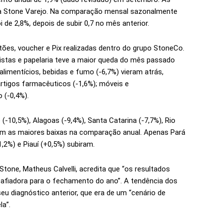
ca Stone Varejo. Na comparação mensal sazonalmente
de 2,8%, depois de subir 0,7 no mês anterior.
tões, voucher e Pix realizadas dentro do grupo StoneCo.
evistas e papelaria teve a maior queda do mês passado
limentícios, bebidas e fumo (-6,7%) vieram atrás,
artigos farmacêuticos (-1,6%); móveis e
 (-0,4%).
(-10,5%), Alagoas (-9,4%), Santa Catarina (-7,7%), Rio
ram as maiores baixas na comparação anual. Apenas Pará
,2%) e Piauí (+0,5%) subiram.
tone, Matheus Calvelli, acredita que “os resultados
afiadora para o fechamento do ano”. A tendência dos
eu diagnóstico anterior, que era de um “cenário de
la”.