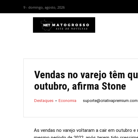
9 - domingo, agosto, 2026
HOM
Vendas no varejo têm q
outubro, afirma Stone
suporte@criativapremium.com
Destaques
Economia
As vendas no varejo voltaram a cair em outubro e
mesmo período de 2022, após terem tido crescime