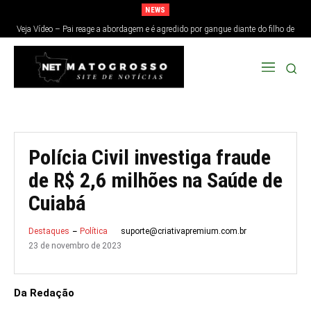
NEWS
Veja Vídeo – Pai reage a abordagem e é agredido por gangue diante do filho de
9 anos em SP
Polícia Civil investiga fraude
de R$ 2,6 milhões na Saúde de
Cuiabá
suporte@criativapremium.com.br
Destaques
Política
23 de novembro de 2023
Da Redação