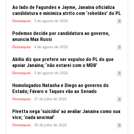
Ao lado de Fagundes e Jayme, Janaina oficializa
candidatura e minimiza atrito com ‘rebeldes’ do PL
Destaques
5 de agosto de 2026
0
Podemos decide por candidatura ao governo,
anuncia Max Russi
Destaques
4 de agosto de 2026
0
Abilio diz que prefere ser expulso do PL do que
apoiar Janaina; ‘não estarei com o MDB’
Destaques
3 de agosto de 2026
0
Homologados Natasha e Diego ao governo do
Estado; Fávaro e Taques vão ao Senado
Destaques
31 de julho de 2026
0
Pivetta nega ‘suicídio’ ao avaliar Janaina como sua
vice; ‘nada anormal’
Destaques
30 de julho de 2026
0