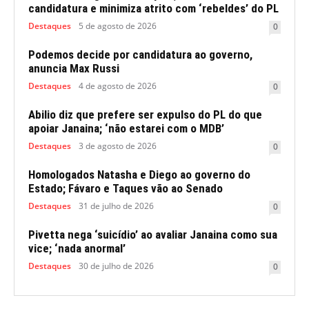
candidatura e minimiza atrito com ‘rebeldes’ do PL
Destaques
5 de agosto de 2026
0
Podemos decide por candidatura ao governo,
anuncia Max Russi
Destaques
4 de agosto de 2026
0
Abilio diz que prefere ser expulso do PL do que
apoiar Janaina; ‘não estarei com o MDB’
Destaques
3 de agosto de 2026
0
Homologados Natasha e Diego ao governo do
Estado; Fávaro e Taques vão ao Senado
Destaques
31 de julho de 2026
0
Pivetta nega ‘suicídio’ ao avaliar Janaina como sua
vice; ‘nada anormal’
Destaques
30 de julho de 2026
0