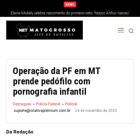
NEWS
Elaine Mickely celebra nascimento do primeiro neto: ‘Nosso Arthur nasceu’
Operação da PF em MT
prende pedófilo com
pornografia infantil
Destaques
Policia Federal
Policial
24 de novembro de 2023
suporte@criativapremium.com.br
Da Redação