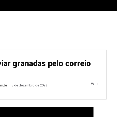
E
MATERIAL LEGAL
CIDADES
ESPORTE
POLÍTICA
ar granadas pelo correio
0
om.br
8 de dezembro de 2023