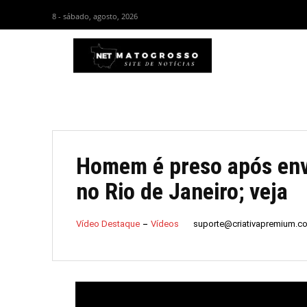
8 - sábado, agosto, 2026
HOM
Homem é preso após envi
no Rio de Janeiro; veja
suporte@criativapremium.c
Vídeo Destaque
Vídeos