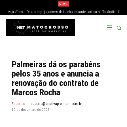
NEWS
Veja Vídeo – Raio atinge jogadores de futebol durante partida na Tailândia; 1
morre e 12 ficam feridos
Palmeiras dá os parabéns
pelos 35 anos e anuncia a
renovação do contrato de
Marcos Rocha
suporte@criativapremium.com.br
Esportes
12 de dezembro de 2023