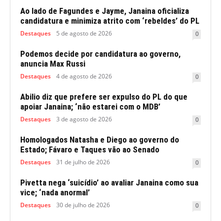
Ao lado de Fagundes e Jayme, Janaina oficializa
candidatura e minimiza atrito com ‘rebeldes’ do PL
Destaques
5 de agosto de 2026
0
Podemos decide por candidatura ao governo,
anuncia Max Russi
Destaques
4 de agosto de 2026
0
Abilio diz que prefere ser expulso do PL do que
apoiar Janaina; ‘não estarei com o MDB’
Destaques
3 de agosto de 2026
0
Homologados Natasha e Diego ao governo do
Estado; Fávaro e Taques vão ao Senado
Destaques
31 de julho de 2026
0
Pivetta nega ‘suicídio’ ao avaliar Janaina como sua
vice; ‘nada anormal’
Destaques
30 de julho de 2026
0