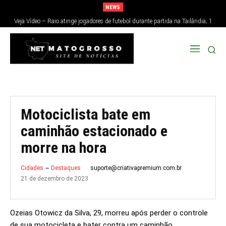
NEWS
Veja Vídeo – Raio atinge jogadores de futebol durante partida na Tailândia; 1
morre e 12 ficam feridos
Motociclista bate em
caminhão estacionado e
morre na hora
suporte@criativapremium.com.br
Cidades
Destaques
21 de dezembro de 2023
Ozeias Otowicz da Silva, 29, morreu após perder o controle
de sua motocicleta e bater contra um caminhão