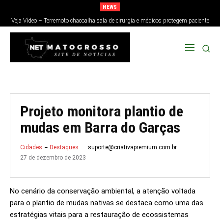
NEWS
Veja Vídeo – Terremoto chacoalha sala de cirurgia e médicos protegem paciente
no Japão; veja
Projeto monitora plantio de
mudas em Barra do Garças
suporte@criativapremium.com.br
Cidades
Destaques
27 de dezembro de 2023
No cenário da conservação ambiental, a atenção voltada
para o plantio de mudas nativas se destaca como uma das
estratégias vitais para a restauração de ecossistemas