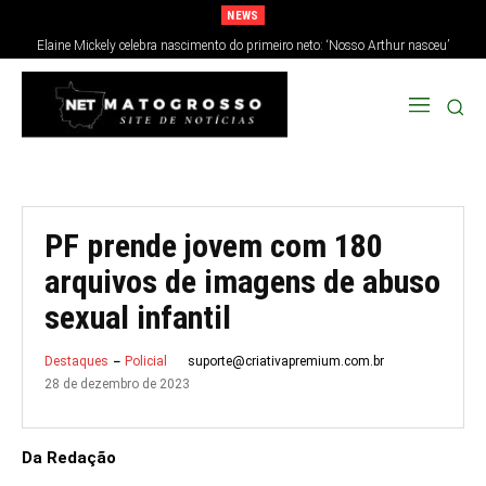
NEWS
Elaine Mickely celebra nascimento do primeiro neto: ‘Nosso Arthur nasceu’
PF prende jovem com 180
arquivos de imagens de abuso
sexual infantil
suporte@criativapremium.com.br
Destaques
Policial
28 de dezembro de 2023
Da Redação