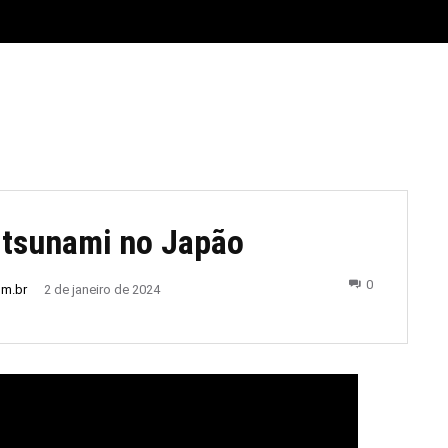
E
MATERIAL LEGAL
CIDADES
ESPORTE
POLÍTICA
 tsunami no Japão
0
om.br
2 de janeiro de 2024