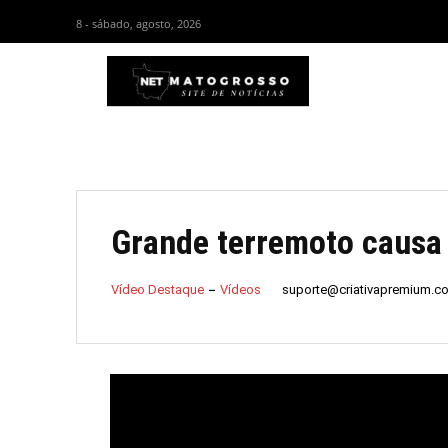
8 - sábado, agosto, 2026
HOM
Grande terremoto causa
suporte@criativapremium.c
Vídeo Destaque
Vídeos