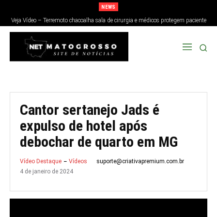
NEWS
Veja Vídeo – Terremoto chacoalha sala de cirurgia e médicos protegem paciente
no Japão; veja
Cantor sertanejo Jads é
expulso de hotel após
debochar de quarto em MG
suporte@criativapremium.com.br
Vídeo Destaque
Vídeos
4 de janeiro de 2024