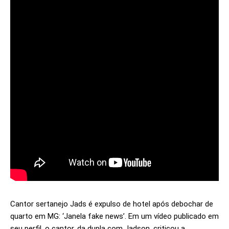
Cantor sertanejo Jads é expulso de hotel após debochar de
quarto em MG: ‘Janela fake news’. Em um vídeo publicado em
seu perfil, o cantor, da dupla com Jadson, criticou a