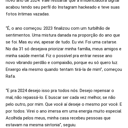
novo ano de 2024. Vale ressaltar que a influenciadora digital
acabou tendo seu perfil do Instagram hackeado e teve suas
fotos íntimas vazadas.
“É, o ano começou. 2023 finalizou com um turbilhão de
sentimentos. Uma mistura danada na proporção do ano que
se foi. Mas eu vivi, apesar de tudo. Eu vivi. Foi uma catarse.
No dia 31 só desejava priorizar minha família, meus amigos e
minha saúde mental. Fiz o possível pra entrar nesse ano
novo vibrando perdão e compaixão, porque eu só quero luz.
Enxergo ela mesmo quando tentam tirá-la de mim”, começou
Rafa.
“E pra 2024 desejo isso pra todos nós. Desejo repensar o
mal, não repassá-lo. E buscar ser cada vez melhor, se não
pelo outro, por mim. Que você aí deseje o mesmo por você. E
por todos. Virei o ano imersa em uma energia muito especial.
Acolhida pelos meus, minha casa recebeu pessoas que
estavam na mesma sintonia”, seguiu.