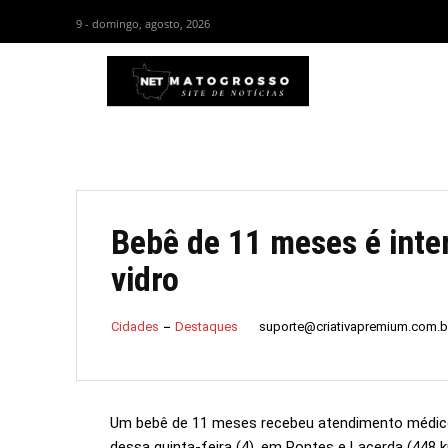
9 - domingo, agosto, 2026
HOM
Bebê de 11 meses é inte
vidro
suporte@criativapremium.com.b
Cidades
Destaques
Um bebê de 11 meses recebeu atendimento médico
dessa quinta-feira (4), em Pontes e Lacerda (448 k