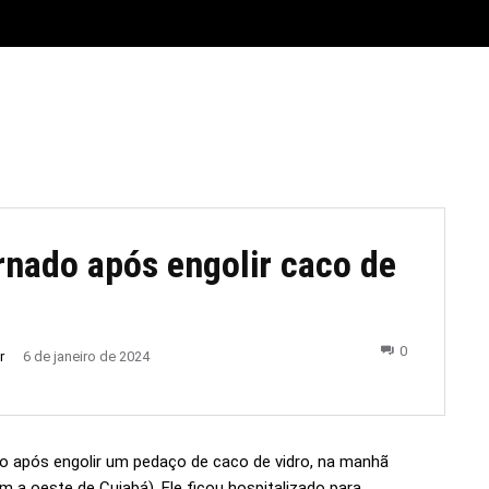
E
MATERIAL LEGAL
CIDADES
ESPORTE
POLÍTICA
rnado após engolir caco de
0
r
6 de janeiro de 2024
 após engolir um pedaço de caco de vidro, na manhã
m a oeste de Cuiabá). Ele ficou hospitalizado para