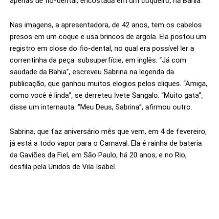
apenas de fio-dental, encostada em um coqueiro, na Bahia.
Nas imagens, a apresentadora, de 42 anos, tem os cabelos
presos em um coque e usa brincos de argola. Ela postou um
registro em close do fio-dental, no qual era possível ler a
correntinha da peça: subsuperfície, em inglês. “Já com
saudade da Bahia”, escreveu Sabrina na legenda da
publicação, que ganhou muitos elogios pelos cliques. “Amiga,
como você é linda”, se derreteu Ivete Sangalo. “Muito gata”,
disse um internauta. “Meu Deus, Sabrina”, afirmou outro.
Sabrina, que faz aniversário mês que vem, em 4 de fevereiro,
já está a todo vapor para o Carnaval. Ela é rainha de bateria
da Gaviões da Fiel, em São Paulo, há 20 anos, e no Rio,
desfila pela Unidos de Vila Isabel.