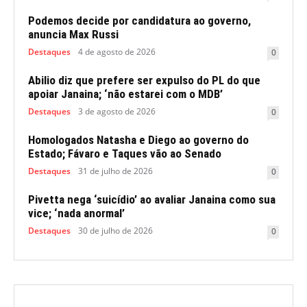
Podemos decide por candidatura ao governo,
anuncia Max Russi
Destaques
4 de agosto de 2026
0
Abilio diz que prefere ser expulso do PL do que
apoiar Janaina; ‘não estarei com o MDB’
Destaques
3 de agosto de 2026
0
Homologados Natasha e Diego ao governo do
Estado; Fávaro e Taques vão ao Senado
Destaques
31 de julho de 2026
0
Pivetta nega ‘suicídio’ ao avaliar Janaina como sua
vice; ‘nada anormal’
Destaques
30 de julho de 2026
0