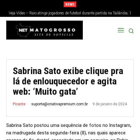
NEWS
Veja Vídeo – Raio atinge jogadores de futebol durante partida na Tailândia; 1
morre e 12 ficam feridos
Sabrina Sato exibe clique pra
lá de enlouquecedor e agita
web: ‘Muito gata’
9 de janeiro de 2024
suporte@criativapremium.com.br
Picante
Sabrina Sato postou uma sequência de fotos no Instagram,
na madrugada desta segunda-feira (8), nas quais aparece