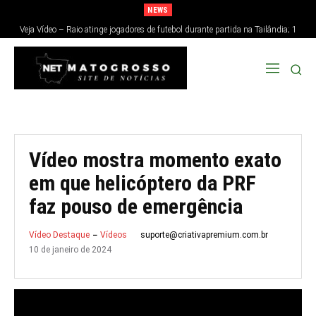
NEWS
Veja Vídeo – Raio atinge jogadores de futebol durante partida na Tailândia; 1
morre e 12 ficam feridos
Vídeo mostra momento exato
em que helicóptero da PRF
faz pouso de emergência
suporte@criativapremium.com.br
Vídeo Destaque
Vídeos
10 de janeiro de 2024