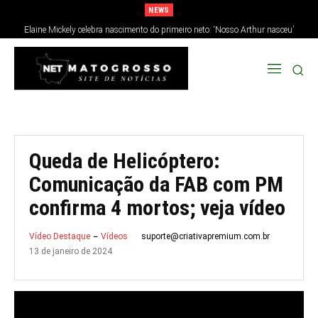
NEWS
Elaine Mickely celebra nascimento do primeiro neto: ‘Nosso Arthur nasceu’
Queda de Helicóptero:
Comunicação da FAB com PM
confirma 4 mortos; veja vídeo
suporte@criativapremium.com.br
Vídeo Destaque
Vídeos
13 de janeiro de 2024