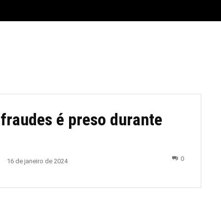
E
MATERIAL LEGAL
CIDADES
ESPORTE
POLÍTICA
 fraudes é preso durante
0
16 de janeiro de 2024