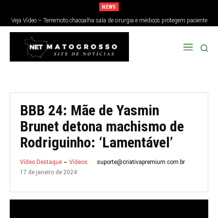
NEWS
Veja Vídeo – Terremoto chacoalha sala de cirurgia e médicos protegem paciente
no Japão; veja
BBB 24: Mãe de Yasmin
Brunet detona machismo de
Rodriguinho: ‘Lamentável’
suporte@criativapremium.com.br
Vídeo Destaque
Vídeos
17 de janeiro de 2024