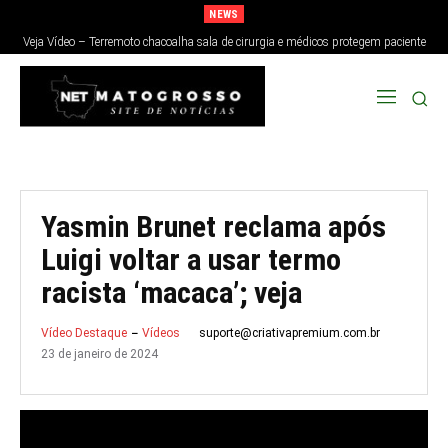
NEWS
Veja Vídeo – Terremoto chacoalha sala de cirurgia e médicos protegem paciente
no Japão; veja
Yasmin Brunet reclama após
Luigi voltar a usar termo
racista ‘macaca’; veja
suporte@criativapremium.com.br
Vídeo Destaque
Vídeos
23 de janeiro de 2024