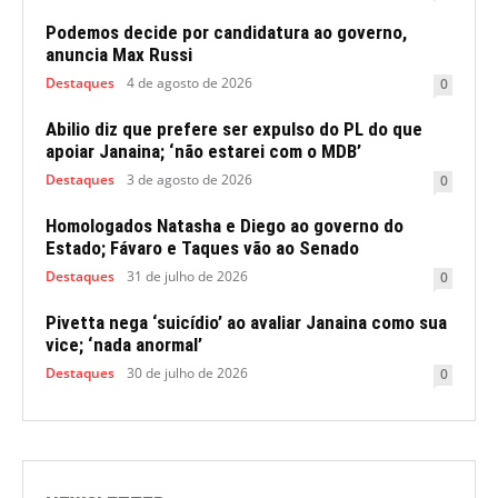
Podemos decide por candidatura ao governo,
anuncia Max Russi
Destaques
4 de agosto de 2026
0
Abilio diz que prefere ser expulso do PL do que
apoiar Janaina; ‘não estarei com o MDB’
Destaques
3 de agosto de 2026
0
Homologados Natasha e Diego ao governo do
Estado; Fávaro e Taques vão ao Senado
Destaques
31 de julho de 2026
0
Pivetta nega ‘suicídio’ ao avaliar Janaina como sua
vice; ‘nada anormal’
Destaques
30 de julho de 2026
0