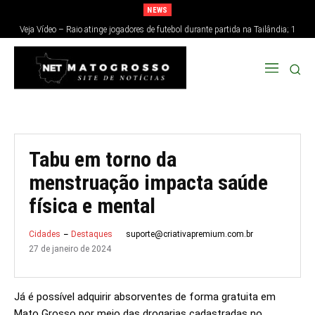
NEWS
Veja Vídeo – Raio atinge jogadores de futebol durante partida na Tailândia; 1
morre e 12 ficam feridos
Tabu em torno da
menstruação impacta saúde
física e mental
suporte@criativapremium.com.br
Cidades
Destaques
27 de janeiro de 2024
Já é possível adquirir absorventes de forma gratuita em
Mato Grosso por meio das drogarias cadastradas no