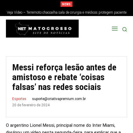
NEWS
Veja Vídeo – Terremoto chacoalha sala de cirurgia e médicos protegem paciente
no Japão; veja
Messi reforça lesão antes de
amistoso e rebate ‘coisas
falsas’ nas redes sociais
suporte@criativapremium.com.br
Esportes
20 de fevereiro de 2024
O argentino Lionel Messi, principal nome do Inter Miami,
divulgou um vídeo nesta segunda-feira, para explicar que a