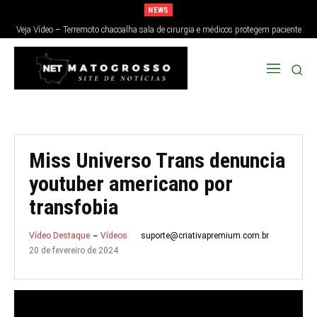
NEWS
Veja Vídeo – Terremoto chacoalha sala de cirurgia e médicos protegem paciente
no Japão; veja
Miss Universo Trans denuncia
youtuber americano por
transfobia
suporte@criativapremium.com.br
Vídeo Destaque
Vídeos
20 de fevereiro de 2024