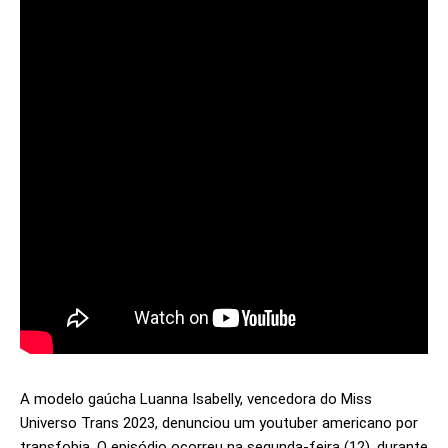
A modelo gaúcha Luanna Isabelly, vencedora do Miss
Universo Trans 2023, denunciou um youtuber americano por
transfobia. O episódio ocorreu na segunda-feira (12), durante