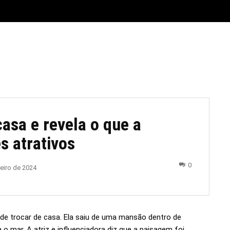
E
MATERIAL LEGAL
CIDADES
ESPORTE
POLÍTICA
asa e revela o que a
s atrativos
0
reiro de 2024
 de trocar de casa. Ela saiu de uma mansão dentro de
 mar. A atriz e influenciadora diz que a paisagem foi