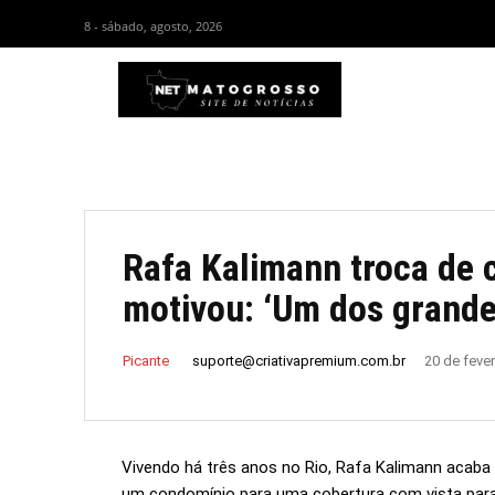
8 - sábado, agosto, 2026
HOM
Rafa Kalimann troca de c
motivou: ‘Um dos grande
suporte@criativapremium.com.br
Picante
20 de feve
Vivendo há três anos no Rio, Rafa Kalimann acaba
um condomínio para uma cobertura com vista para o