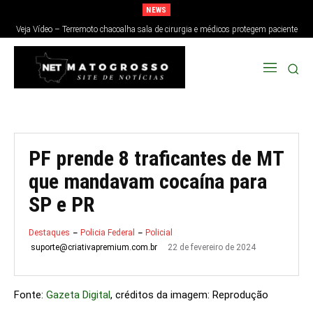
NEWS
Veja Vídeo – Terremoto chacoalha sala de cirurgia e médicos protegem paciente
no Japão; veja
PF prende 8 traficantes de MT
que mandavam cocaína para
SP e PR
Destaques
Policia Federal
Policial
22 de fevereiro de 2024
suporte@criativapremium.com.br
Fonte:
Gazeta Digital
, créditos da imagem: Reprodução